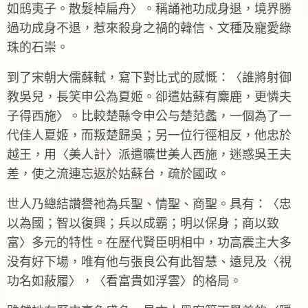
如鸱夷子。散髮棹扁舟〉。稱誦祂功成身退，境界勝
過功成身不退，惹來殺身之禍的韓信、文種及寵愛綠
珠的石崇。
到了宋朝大儒蘇軾，寫下對比式的感慨：〈誰將射御
教吳兒，長笑申公為夏姬。卻遣姑蘇有麋鹿，更憐夫
子得西施〉。比較楚縣令申公与楚范蠡，一個為了一
代佳人夏姬，而叛楚歸吳；另一位行徑相反，他忠於
越王，用〈美人計〉派遣曠世美人西施，迷惑吳王夫
差，使之流連忘返於姑蘇台，疏於國政。
世人乃總結讚譽祂為兵聖、情聖、商聖。具有：〈忠
以為國；智以復興；兵以成霸；明以保身；商以致
富〉多元的特性。在歷代賢臣明相中，功高震主大多
没有好下場，唯有他与張良公有此智慧、遠見及〈視
功名如蔽履〉，〈看富貴如浮雲〉的格局。