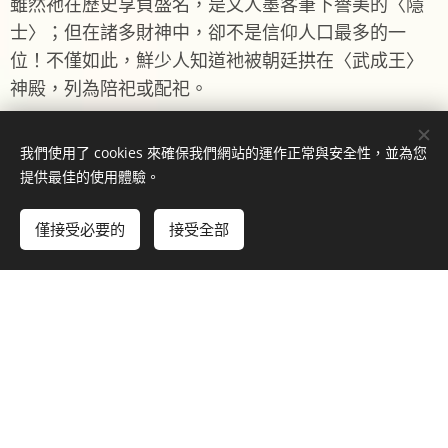
雖然祂在歷史享負盛名，是文人墨客筆下譽美的〈隱
士〉；但在諸多財神中，卻不是信仰人口最多的一
位！不僅如此，鮮少人知道衪被朝廷拱在〈武成王〉
神殿，列為陪祀或配祀。
由於鴟夷子皮在2千5百多年前，以其睿智助越王勾踐
我們使用了 cookies 來確保我們網站的運作正常與安全性，並為您
〈卧薪嚐膽〉，忍辱負重23年〈生聚教訓〉，終於打
提供最佳的使用體驗。
敗吳國夫差，稱霸中原。在越王論功行賞之際，他選
擇功成身退。頗有老子《道德經》中道法自然，天地
僅接受必要的
接受全部
孕育養眾民，〈養而弗恃〉、〈功而弗居〉的道家品
味。
然而，唐朝以來歷代皇帝，則是根據儒教《禮記》：
〈法施於民，能防外患、能消大災、忠勤於事、以勞
定國〉五項原則，勅封、肯定祂。范蠡乃正式進入國
家祀典。
祂能成為武成王神殿的陪示祀或配祀，首先得歸功於