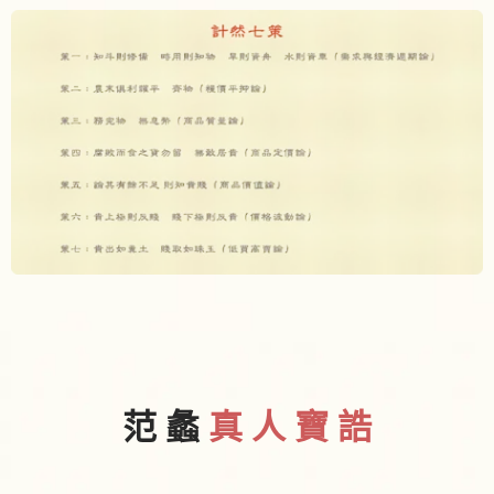
范 蠡
真 人 寶 誥