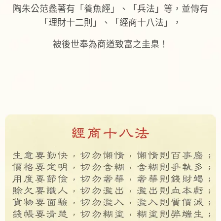
陶朱公范蠡著有「養魚經」、「兵法」等，並傳有
「理財十二則」、「經商十八法」，
被後世奉為商道致富之圭臬！