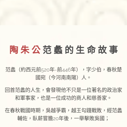
陶 朱 公
范 蠡 的 生 命 故 事
范蠡（約西元前520年-前446年），字少伯，春秋楚
國宛（今河南南陽）人。
回首范蠡的人生，會發現他不只是一位著名的政治家
和軍事家，也是一位成功的商人和慈善家。
在春秋戰國時期，吳越爭霸，越王勾踐戰敗，經范蠡
輔佐，臥薪嘗膽20年後，一舉擊敗吳國；