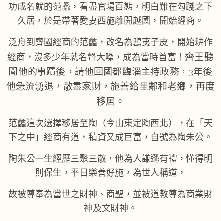
功成名就的范蠡，看盡官場百態，明白難在勾踐之下
久居，於是帶著愛妻西施離開越國，開始經商。
泛舟到齊國經商的范蠡，改名為鴟夷子皮，開始耕作
齊王聽
經商，沒多少年就名聲大噪，成為當時首富！
聞他的事蹟後，請他回國都臨淄主持政務，3年後
他急流湧退，散盡家財，施善給里鄰和老鄉，再度
移居。
范蠡這次選擇移居至陶（今山東定陶西北），在「天
下之中」經商有道，積資又成巨富，自號為陶朱公。
陶朱公一生經歷三聚三散，他為人謙遜有禮，懂得明
則保生，平日樂善好施，為世人稱道，
故被尊奉為當世之財神、商聖，並被道教尊為商業財
神及文財神。