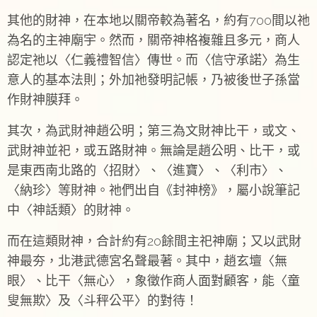
其他的財神，在本地以關帝較為著名，約有700間以祂
為名的主神廟宇。然而，關帝神格複雜且多元，商人
認定祂以〈仁義禮智信〉傳世。而〈信守承諾〉為生
意人的基本法則；外加祂發明記帳，乃被後世子孫當
作財神膜拜。
其次，為武財神趙公明；第三為文財神比干，或文、
武財神並祀，或五路財神。無論是趙公明、比干，或
是東西南北路的〈招財〉、〈進寶〉、〈利市〉、
〈納珍〉等財神。祂們出自《封神榜》，屬小說筆記
中〈神話類〉的財神。
而在這類財神，合計約有20餘間主祀神廟；又以武財
神最夯，北港武德宮名聲最著。其中，趙玄壇〈無
眼〉、比干〈無心〉，象徵作商人面對顧客，能〈童
叟無欺〉及〈斗秤公平〉的對待！