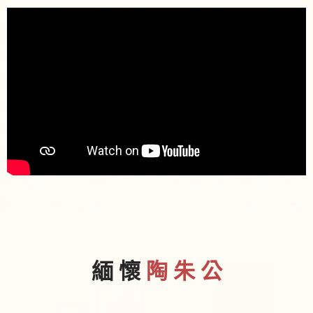
緬 懷
陶 朱 公