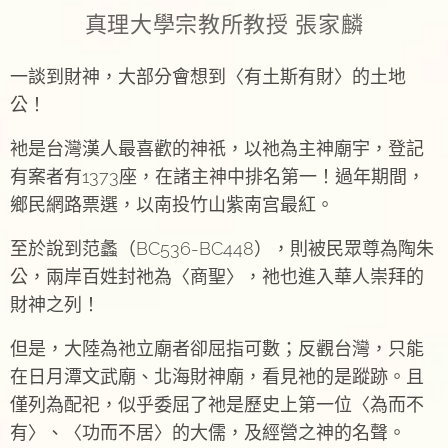
真理大學宗教所教授 張家麟
一談到財神，大部分會想到〈有土斯有財〉的土地
公！
衪是台灣漢人最喜歡的神祇，以祂為主神廟宇，登記
有案者有1373座，在諸主神中排名第一！過年期間，
鄉民網路票選，以南投竹山紫南宫最紅。
至於說到范蠡（BC536-BC448），則被民眾尊為陶朱
公，兩岸百姓封祂為〈商聖〉，祂也進入華人崇拜的
財神之列！
但是，大陸為祂立廟者卻屈指可數；反觀台灣，只能
在日月潭文武廟、北海財神廟，看見祂的是蹤跡。且
僅列為配祀，似乎委屈了祂是歷史上第一位〈為而不
有〉、〈功而不居〉的大儒，及經營之神的名聲。