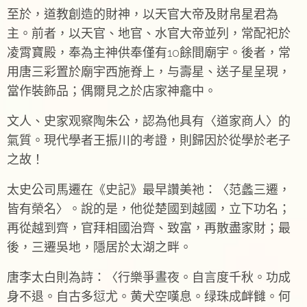
至於，道教創造的財神，以天官大帝及財帛星君為
主。前者，以天官、地官、水官大帝並列，常配祀於
凌霄寶殿，奉為主神供奉僅有10餘間廟宇。後者，常
用唐三彩置於廟宇西施脊上，与壽星、送子星呈現，
當作裝飾品；偶爾見之於店家神龕中。
文人、史家观察陶朱公，認為他具有〈道家商人〉的
氣質。現代學者王振川的考證，則歸因於從學於老子
之故！
太史公司馬遷在《史記》最早讚美祂：〈范蠡三遷，
皆有榮名〉。說的是，他從楚國到越國，立下功名；
再從越到齊，官拜相國治齊、致富，再散盡家財；最
後，三遷吳地，隱居於太湖之畔。
唐李太白則為詩：〈行樂爭晝夜。自言度千秋。功成
身不退。自古多愆尤。黄犬空嘆息。绿珠成衅雠。何